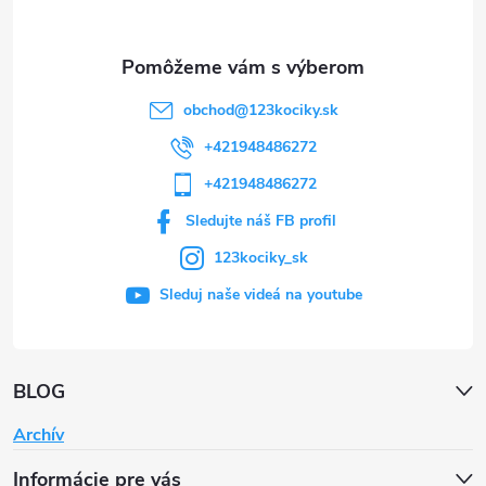
i
e
obchod
@
123kociky.sk
+421948486272
+421948486272
Sledujte náš FB profil
123kociky_sk
Sleduj naše videá na youtube
BLOG
Archív
Informácie pre vás