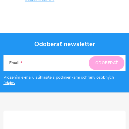
Odoberať newsletter
Z
Email
ODOBERAŤ
á
Vložením e-mailu súhlasíte s
podmienkami ochrany osobných
p
údajov
ä
t