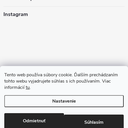
Instagram
Tento web používa súbory cookie. Ďalším prechádzaním
tohto webu vyjadrujete súhlas s ich používaním. Viac
informácií
tu
.
Sledovať na Instagrame
Nastavenie
Copyright 2026
123kociky.sk
. Všetky práva vyhradené.
Odmietnuť
Súhlasím
Vytvoril Shoptet