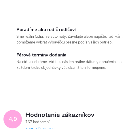
Poradíme ako rodič rodičovi
Sme reálni ľudia, nie automaty. Zavolajte alebo napíšte, radi vám
pomôžeme vybrať výbavičku presne podľa vašich potrieb.
Férové termíny dodania
Na nič sa nehráme. Vidíte u nás len reálne dátumy doručenia a o
každom kroku objednávky vás okamžite informujeme.
Hodnotenie zákazníkov
4,9
767 hodnotení
Zobraziť recenzie