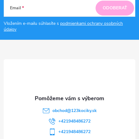
Z
Email
ODOBERAŤ
á
Vložením e-mailu súhlasíte s
podmienkami ochrany osobných
p
údajov
ä
t
i
e
obchod
@
123kociky.sk
+421948486272
+421948486272