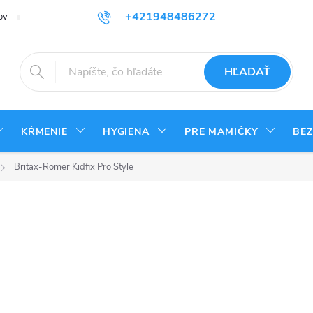
+421948486272
ov
Reklamačný poriadok
Kontakty
Odstúpenie od zmluvy - vrá
HĽADAŤ
KŔMENIE
HYGIENA
PRE MAMIČKY
BE
Britax-Römer Kidfix Pro Style