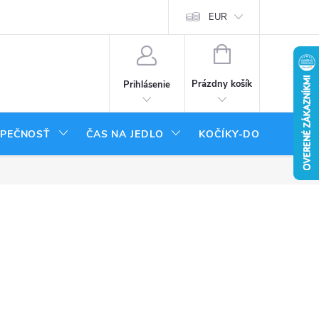
tenie tovaru
Moja objednávka
EUR
NÁKUPNÝ
KOŠÍK
Prázdny košík
Prihlásenie
ZPEČNOSŤ
ČAS NA JEDLO
KOČÍKY-DOPLNKY