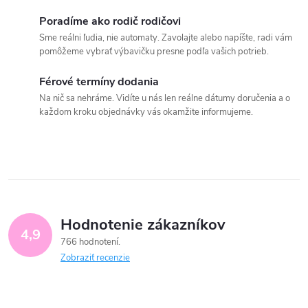
Poradíme ako rodič rodičovi
Sme reálni ľudia, nie automaty. Zavolajte alebo napíšte, radi vám
pomôžeme vybrať výbavičku presne podľa vašich potrieb.
Férové termíny dodania
Na nič sa nehráme. Vidíte u nás len reálne dátumy doručenia a o
každom kroku objednávky vás okamžite informujeme.
Hodnotenie zákazníkov
4,9
766 hodnotení
Zobraziť recenzie