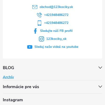
obchod
@
123kociky.sk
+421948486272
+421948486272
Sledujte náš FB profil
123kociky_sk
Sleduj naše videá na youtube
BLOG
Archív
Informácie pre vás
Instagram