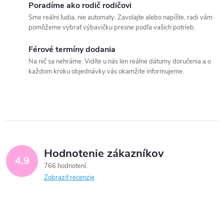
Poradíme ako rodič rodičovi
Sme reálni ľudia, nie automaty. Zavolajte alebo napíšte, radi vám
pomôžeme vybrať výbavičku presne podľa vašich potrieb.
Férové termíny dodania
Na nič sa nehráme. Vidíte u nás len reálne dátumy doručenia a o
každom kroku objednávky vás okamžite informujeme.
Hodnotenie zákazníkov
4,9
766 hodnotení
Zobraziť recenzie