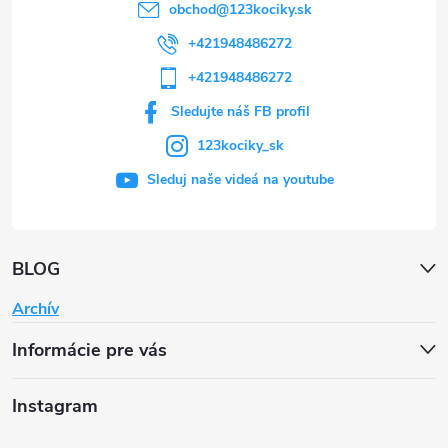
obchod
@
123kociky.sk
+421948486272
+421948486272
Sledujte náš FB profil
123kociky_sk
Sleduj naše videá na youtube
BLOG
Archív
Informácie pre vás
Instagram