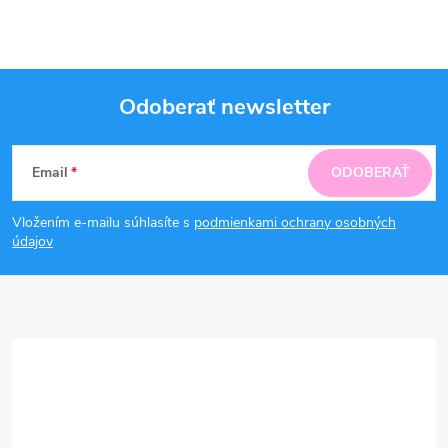
Odoberať newsletter
Z
Email
ODOBERAŤ
á
Vložením e-mailu súhlasíte s
podmienkami ochrany osobných
p
údajov
ä
t
i