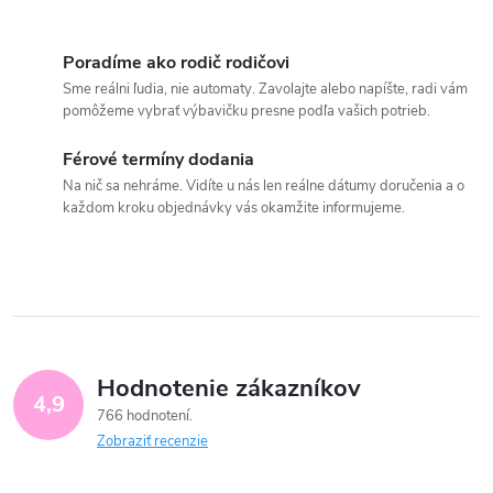
Poradíme ako rodič rodičovi
Sme reálni ľudia, nie automaty. Zavolajte alebo napíšte, radi vám
pomôžeme vybrať výbavičku presne podľa vašich potrieb.
Férové termíny dodania
Na nič sa nehráme. Vidíte u nás len reálne dátumy doručenia a o
každom kroku objednávky vás okamžite informujeme.
Hodnotenie zákazníkov
4,9
766 hodnotení
Zobraziť recenzie