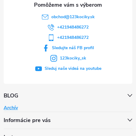
e
obchod
@
123kociky.sk
+421948486272
+421948486272
Sledujte náš FB profil
123kociky_sk
Sleduj naše videá na youtube
BLOG
Archív
Informácie pre vás