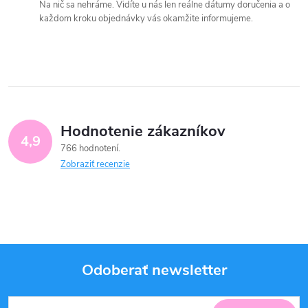
Na nič sa nehráme. Vidíte u nás len reálne dátumy doručenia a o
každom kroku objednávky vás okamžite informujeme.
Hodnotenie zákazníkov
4,9
766 hodnotení
Zobraziť recenzie
Odoberať newsletter
Z