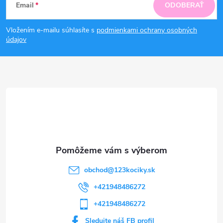
Email
ODOBERAŤ
á
Vložením e-mailu súhlasíte s
podmienkami ochrany osobných
p
údajov
ä
t
i
e
obchod
@
123kociky.sk
+421948486272
+421948486272
Sledujte náš FB profil