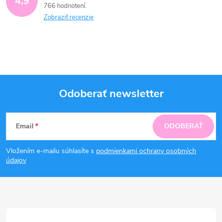
4,9
766 hodnotení
Zobraziť recenzie
Odoberať newsletter
Z
Email
ODOBERAŤ
á
Vložením e-mailu súhlasíte s
podmienkami ochrany osobných
p
údajov
ä
t