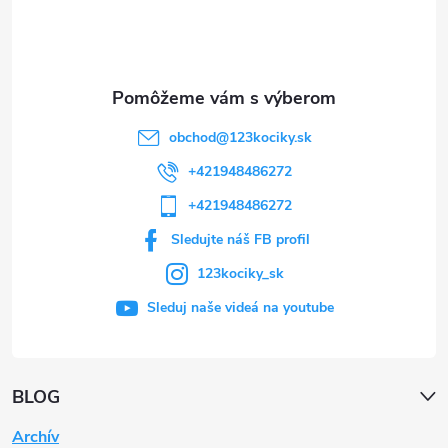
i
e
obchod
@
123kociky.sk
+421948486272
+421948486272
Sledujte náš FB profil
123kociky_sk
Sleduj naše videá na youtube
BLOG
Archív