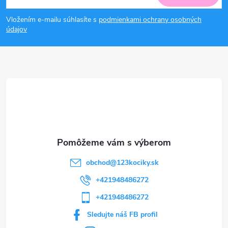
á
Vložením e-mailu súhlasíte s
podmienkami ochrany osobných
p
údajov
ä
t
i
e
obchod
@
123kociky.sk
+421948486272
+421948486272
Sledujte náš FB profil