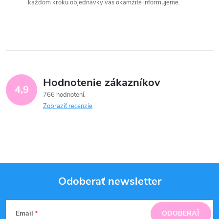
každom kroku objednávky vás okamžite informujeme.
Hodnotenie zákazníkov
4,9
766 hodnotení
Zobraziť recenzie
Odoberať newsletter
Z
Email
ODOBERAŤ