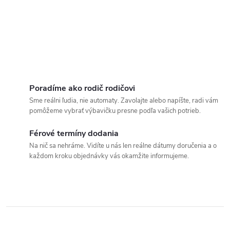
Poradíme ako rodič rodičovi
Sme reálni ľudia, nie automaty. Zavolajte alebo napíšte, radi vám
pomôžeme vybrať výbavičku presne podľa vašich potrieb.
Férové termíny dodania
Na nič sa nehráme. Vidíte u nás len reálne dátumy doručenia a o
každom kroku objednávky vás okamžite informujeme.