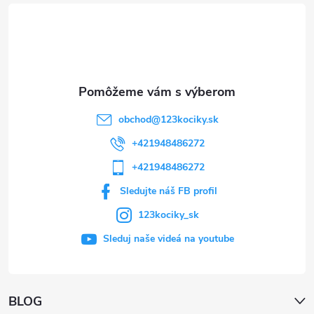
t
i
e
obchod
@
123kociky.sk
+421948486272
+421948486272
Sledujte náš FB profil
123kociky_sk
Sleduj naše videá na youtube
BLOG