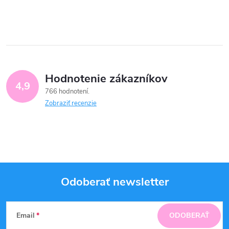
Hodnotenie zákazníkov
4,9
766 hodnotení
Zobraziť recenzie
Odoberať newsletter
Z
Email
ODOBERAŤ