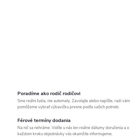
Poradíme ako rodič rodičovi
Sme reálni ľudia, nie automaty. Zavolajte alebo napíšte, radi vám
pomôžeme vybrať výbavičku presne podľa vašich potrieb.
Férové termíny dodania
Na nič sa nehráme. Vidíte u nás len reálne dátumy doručenia a o
každom kroku objednávky vás okamžite informujeme.