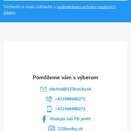
á
Vložením e-mailu súhlasíte s
podmienkami ochrany osobných
p
údajov
ä
t
i
e
obchod
@
123kociky.sk
+421948486272
+421948486272
Sledujte náš FB profil
123kociky_sk