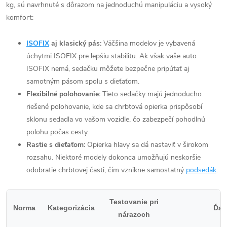
kg, sú navrhnuté s dôrazom na jednoduchú manipuláciu a vysoký
komfort:
ISOFIX
aj klasický pás:
Väčšina modelov je vybavená
úchytmi ISOFIX pre lepšiu stabilitu. Ak však vaše auto
ISOFIX nemá, sedačku môžete bezpečne pripútať aj
samotným pásom spolu s dieťaťom.
Flexibilné polohovanie:
Tieto sedačky majú jednoducho
riešené polohovanie, kde sa chrbtová opierka prispôsobí
sklonu sedadla vo vašom vozidle, čo zabezpečí pohodlnú
polohu počas cesty.
Rastie s dieťaťom:
Opierka hlavy sa dá nastaviť v širokom
rozsahu. Niektoré modely dokonca umožňujú neskoršie
odobratie chrbtovej časti, čím vznikne samostatný
podsedák
.
Testovanie pri
Norma
Kategorizácia
Ďalš
nárazoch