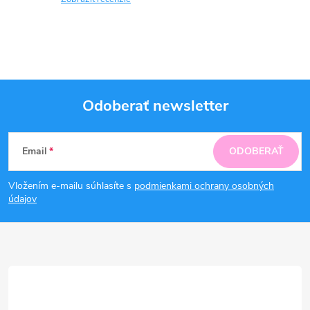
Odoberať newsletter
Z
Email
ODOBERAŤ
á
Vložením e-mailu súhlasíte s
podmienkami ochrany osobných
p
údajov
ä
t