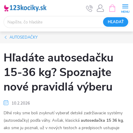
Prejsť
NÁKUPN
KOŠÍK
na
obsah
HĽADAŤ
AUTOSEDAČKY
Hľadáte autosedačku
15-36 kg? Spoznajte
nové pravidlá výberu
10.2.2026
Dlhé roky sme boli zvyknutí vyberať detské zadržiavacie systémy
(autosedačky) podľa váhy. Avšak, klasická
autosedačka 15 36 kg
,
ako sme ju poznali, už v nových testoch a predpisoch ustupuje