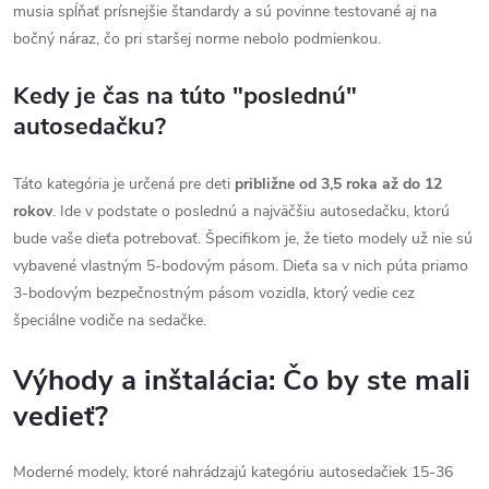
musia spĺňať prísnejšie štandardy a sú povinne testované aj na
bočný náraz, čo pri staršej norme nebolo podmienkou.
Kedy je čas na túto "poslednú"
autosedačku?
Táto kategória je určená pre deti
približne od 3,5 roka až do 12
rokov
. Ide v podstate o poslednú a najväčšiu autosedačku, ktorú
bude vaše dieťa potrebovať. Špecifikom je, že tieto modely už nie sú
vybavené vlastným 5-bodovým pásom. Dieťa sa v nich púta priamo
3-bodovým bezpečnostným pásom vozidla, ktorý vedie cez
špeciálne vodiče na sedačke.
Výhody a inštalácia: Čo by ste mali
vedieť?
Moderné modely, ktoré nahrádzajú kategóriu autosedačiek 15-36