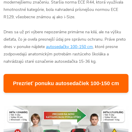
modernejšiemu značeniu. Staršia norma ECE R44, ktorá využívala
hmotnostné kategórie, bola nahradená prísnejšou normou ECE
R129, všeobecne známou aj ako i-Size.
Dnes sa už pri výbere nepozeráme primárne na kilá, ale na výšku
dieťaťa, čo je oveľa presnejší údaj pre správnu ochranu. Práve preto
dnes v ponuke nájdete
autosedačky 100-150 cm
, ktoré presne
zodpovedajú anatomickým potrebám rastúceho školáka a
nahrádzajú staré označenie autosedačka 15-36 kg.
Prezrieť ponuku autosedačiek 100-150 cm