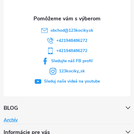
i
e
obchod
@
123kociky.sk
+421948486272
+421948486272
Sledujte náš FB profil
123kociky_sk
Sleduj naše videá na youtube
BLOG
Archív
Informácie pre vás