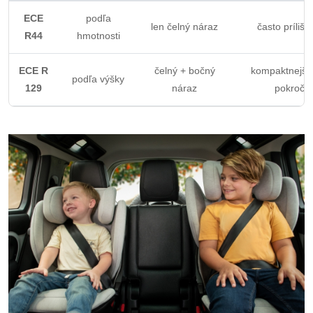
ECE
podľa
len čelný náraz
často príliš 
R44
hmotnosti
ECE R
čelný + bočný
kompaktnejšie
podľa výšky
129
náraz
pokročil