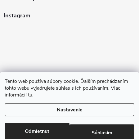
Instagram
Tento web používa súbory cookie. Ďalším prechádzaním
tohto webu vyjadrujete súhlas s ich používaním. Viac
informácií
tu
.
Sledovať na Instagrame
Nastavenie
Copyright 2026
123kociky.sk
. Všetky práva vyhradené.
Odmietnuť
Súhlasím
Vytvoril Shoptet