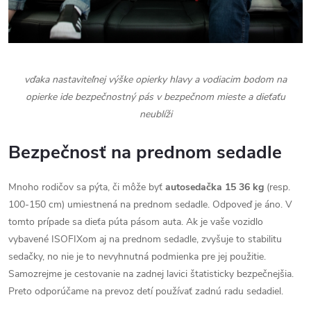
vďaka nastaviteľnej výške opierky hlavy a vodiacim bodom na
opierke ide bezpečnostný pás v bezpečnom mieste a dieťaťu
neublíži
Bezpečnosť na prednom sedadle
Mnoho rodičov sa pýta, či môže byť
autosedačka 15 36 kg
(resp.
100-150 cm) umiestnená na prednom sedadle. Odpoveď je áno. V
tomto prípade sa dieťa púta pásom auta. Ak je vaše vozidlo
vybavené ISOFIXom aj na prednom sedadle, zvyšuje to stabilitu
sedačky, no nie je to nevyhnutná podmienka pre jej použitie.
Samozrejme je cestovanie na zadnej lavici štatisticky bezpečnejšia.
Preto odporúčame na prevoz detí používať zadnú radu sedadiel.