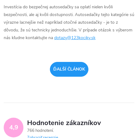
Investícia do bezpečnej autosedačky sa oplatí nielen kvôli
bezpečnosti, ale aj kvôli dostupnosti. Autosedačky tejto kategórie sú
výrazne lacnejšie než napríklad otočné autosedačky - je to z
dôvodu, že sú technicky jednoduchšie. V prípade otázok s výberom
nás kľudne kontaktujte na
dotazy@123kociky.sk
ĎALŠÍ ČLÁNOK
Hodnotenie zákazníkov
4,9
766 hodnotení
Zobraziť recenzie