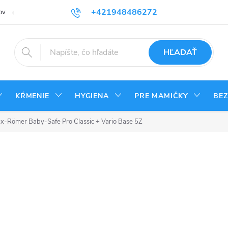
+421948486272
ov
Reklamačný poriadok
Kontakty
Odstúpenie od zmluvy - vrá
HĽADAŤ
KŔMENIE
HYGIENA
PRE MAMIČKY
BE
ax-Römer Baby-Safe Pro Classic + Vario Base 5Z