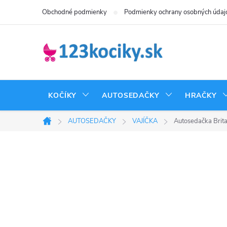
Prejsť
Obchodné podmienky
Podmienky ochrany osobných údaj
na
obsah
KOČÍKY
AUTOSEDAČKY
HRAČKY
AUTOSEDAČKY
VAJÍČKA
Autosedačka Brit
Domov