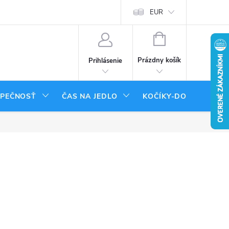
tenie tovaru
Moja objednávka
EUR
NÁKUPNÝ
KOŠÍK
Prázdny košík
Prihlásenie
ZPEČNOSŤ
ČAS NA JEDLO
KOČÍKY-DOPLNKY