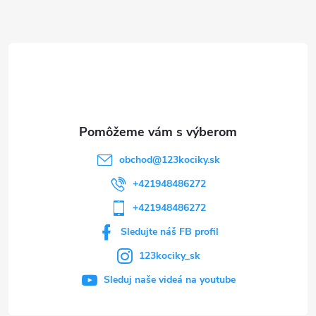
ä
t
i
e
obchod
@
123kociky.sk
+421948486272
+421948486272
Sledujte náš FB profil
123kociky_sk
Sleduj naše videá na youtube