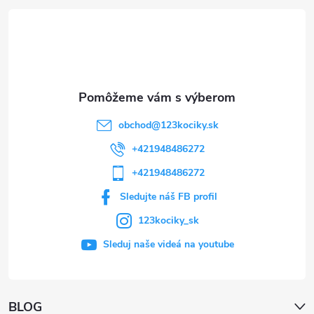
t
i
e
obchod
@
123kociky.sk
+421948486272
+421948486272
Sledujte náš FB profil
123kociky_sk
Sleduj naše videá na youtube
BLOG