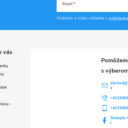
Email
Vložením e-mailu súhlasíte s
podmienka
e vás
enky
ny
obchod
@
adok
k
+421948
luvy -
+421948
Sledujte 
l