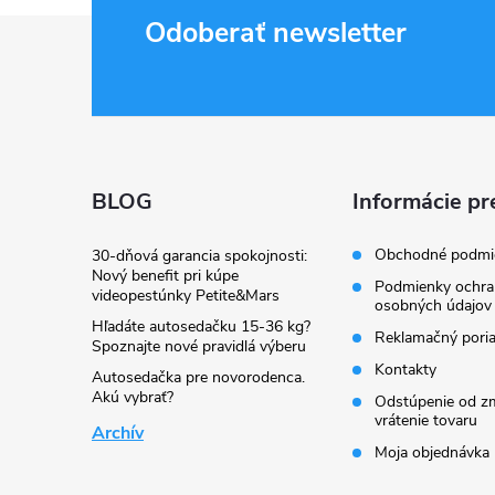
Z
Odoberať newsletter
á
p
ä
BLOG
Informácie pr
t
Obchodné podmi
30-dňová garancia spokojnosti:
Nový benefit pri kúpe
Podmienky ochra
videopestúnky Petite&Mars
i
osobných údajov
Hľadáte autosedačku 15-36 kg?
Reklamačný pori
Spoznajte nové pravidlá výberu
e
Kontakty
Autosedačka pre novorodenca.
Akú vybrať?
Odstúpenie od zm
vrátenie tovaru
Archív
Moja objednávka