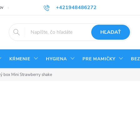
+421948486272
ov
Reklamačný poriadok
Kontakty
Odstúpenie od zmluvy - vrá
HĽADAŤ
KŔMENIE
HYGIENA
PRE MAMIČKY
BE
vý box Mini Strawberry shake