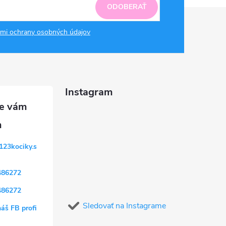
ODOBERAŤ
mi ochrany osobných údajov
Instagram
123kociky.s
486272
486272
Sledovať na Instagrame
náš FB profi