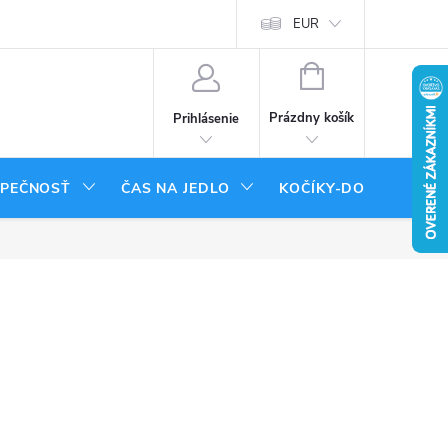
tenie tovaru
Moja objednávka
EUR
NÁKUPNÝ
KOŠÍK
Prázdny košík
Prihlásenie
ZPEČNOSŤ
ČAS NA JEDLO
KOČÍKY-DOPLNKY