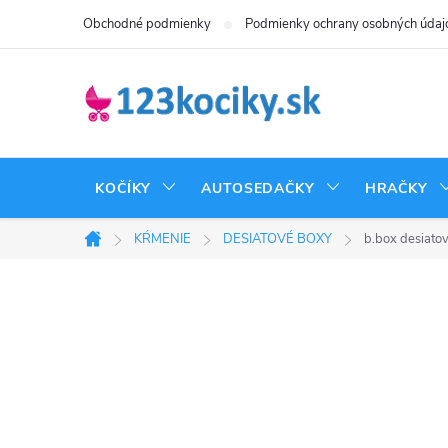
Prejsť
Obchodné podmienky
Podmienky ochrany osobných údaj
na
obsah
KOČÍKY
AUTOSEDAČKY
HRAČKY
KŔMENIE
DESIATOVÉ BOXY
b.box desiato
Domov