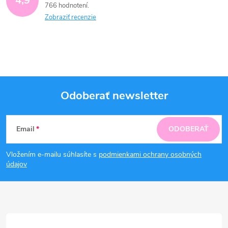
4,9
766 hodnotení
Zobraziť recenzie
Odoberať newsletter
Z
Email
ODOBERAŤ
á
Vložením e-mailu súhlasíte s
podmienkami ochrany osobných
p
údajov
ä
t