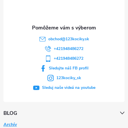
i
e
obchod
@
123kociky.sk
+421948486272
+421948486272
Sledujte náš FB profil
123kociky_sk
Sleduj naše videá na youtube
BLOG
Archív