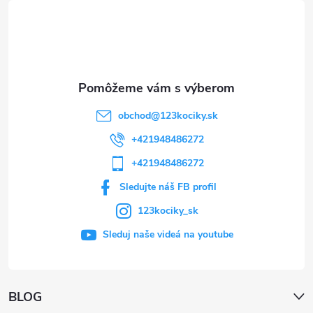
t
i
e
obchod
@
123kociky.sk
+421948486272
+421948486272
Sledujte náš FB profil
123kociky_sk
Sleduj naše videá na youtube
BLOG