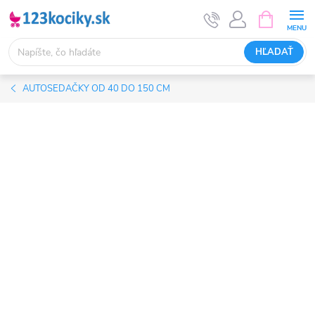
Prejsť
NÁKUPN
KOŠÍK
na
obsah
HĽADAŤ
AUTOSEDAČKY OD 40 DO 150 CM