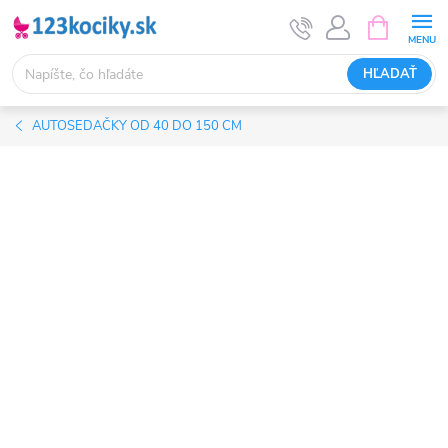
Prejsť
NÁKUPN
KOŠÍK
na
obsah
HĽADAŤ
AUTOSEDAČKY OD 40 DO 150 CM