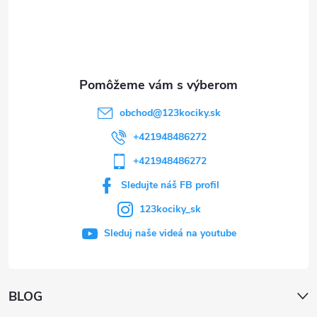
t
i
e
obchod
@
123kociky.sk
+421948486272
+421948486272
Sledujte náš FB profil
123kociky_sk
Sleduj naše videá na youtube
BLOG