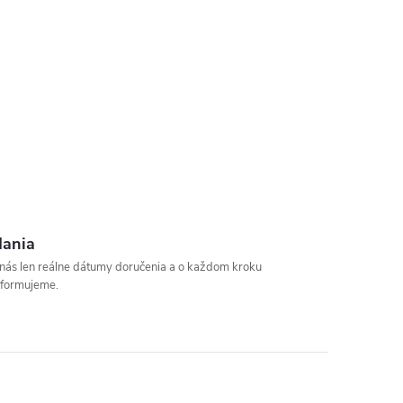
dania
u nás len reálne dátumy doručenia a o každom kroku
nformujeme.