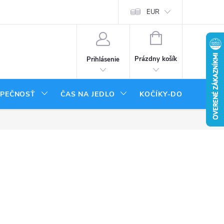
tenie tovaru
Moja objednávka
EUR
NÁKUPNÝ
KOŠÍK
Prázdny košík
Prihlásenie
ZPEČNOSŤ
ČAS NA JEDLO
KOČÍKY-DOPLNKY