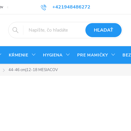
+421948486272
ov
Reklamačný poriadok
Kontakty
Odstúpenie od zmluvy - vrá
HĽADAŤ
KŔMENIE
HYGIENA
PRE MAMIČKY
BE
44-46 cm|12-18 MESIACOV