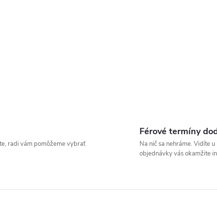
Férové termíny do
íšte, radi vám pomôžeme vybrať
Na nič sa nehráme. Vidíte 
objednávky vás okamžite i