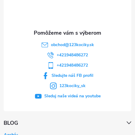
i
e
obchod
@
123kociky.sk
+421948486272
+421948486272
Sledujte náš FB profil
123kociky_sk
Sleduj naše videá na youtube
BLOG
Archív