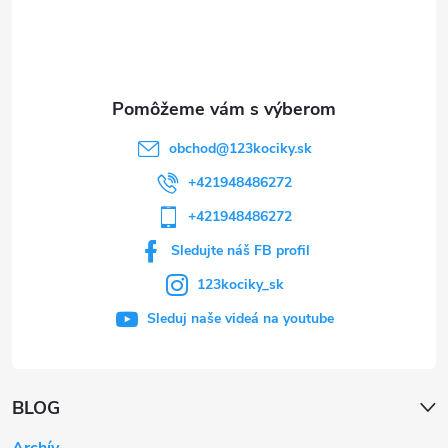
i
e
obchod
@
123kociky.sk
+421948486272
+421948486272
Sledujte náš FB profil
123kociky_sk
Sleduj naše videá na youtube
BLOG
Archív