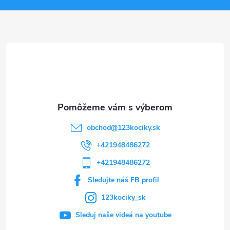
ä
t
i
e
obchod
@
123kociky.sk
+421948486272
+421948486272
Sledujte náš FB profil
123kociky_sk
Sleduj naše videá na youtube