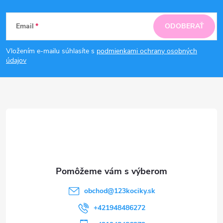
Z
Email
ODOBERAŤ
á
Vložením e-mailu súhlasíte s
podmienkami ochrany osobných
p
údajov
ä
t
i
e
obchod
@
123kociky.sk
+421948486272