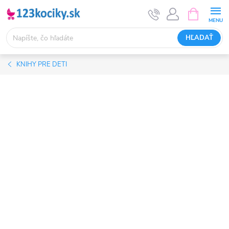
Prejsť
NÁKUPN
KOŠÍK
na
obsah
HĽADAŤ
KNIHY PRE DETI