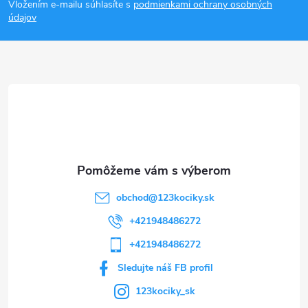
Vložením e-mailu súhlasíte s
podmienkami ochrany osobných
p
údajov
ä
t
i
e
obchod
@
123kociky.sk
+421948486272
+421948486272
Sledujte náš FB profil
123kociky_sk