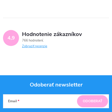
Hodnotenie zákazníkov
4,9
766 hodnotení
Zobraziť recenzie
Odoberať newsletter
Z
Email
ODOBERAŤ
á