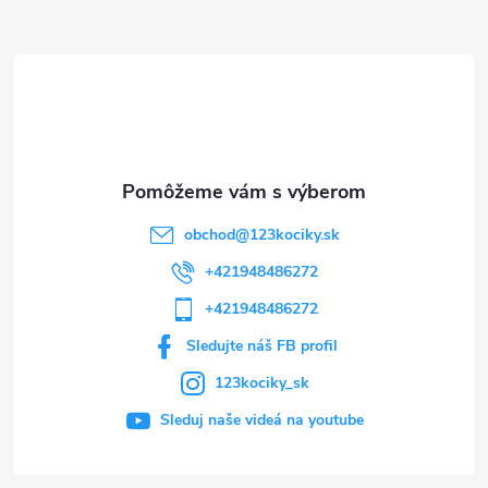
ä
t
i
e
obchod
@
123kociky.sk
+421948486272
+421948486272
Sledujte náš FB profil
123kociky_sk
Sleduj naše videá na youtube