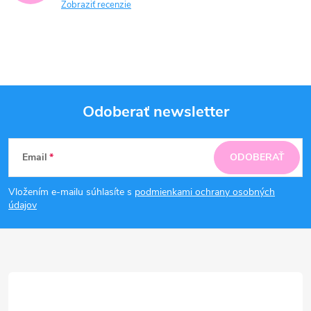
Zobraziť recenzie
Odoberať newsletter
Z
Email
ODOBERAŤ
á
Vložením e-mailu súhlasíte s
podmienkami ochrany osobných
p
údajov
ä
t