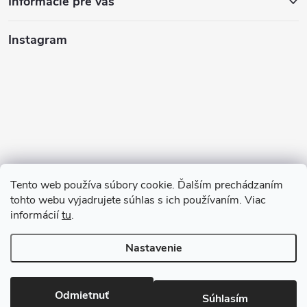
Informácie pre vás
Instagram
Tento web používa súbory cookie. Ďalším prechádzaním
tohto webu vyjadrujete súhlas s ich používaním. Viac
informácií
tu
.
Sledovať na Instagrame
Nastavenie
Copyright 2026
123kociky.sk
. Všetky práva vyhradené.
Odmietnuť
Súhlasím