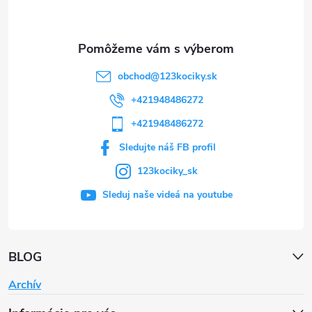
i
e
obchod
@
123kociky.sk
+421948486272
+421948486272
Sledujte náš FB profil
123kociky_sk
Sleduj naše videá na youtube
BLOG
Archív