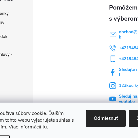
enky
ny
obchod
@
adok
k
+421948
luvy -
+421948
Sledujte 
l
123kocik
Sleduj na
youtube
oužíva súbory cookie. Ďalším
Odmietnuť
m tohto webu vyjadrujete súhlas s
ním. Viac informácií
tu
.