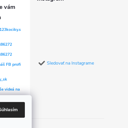
123kociky.s
486272
486272
Sledovať na Instagrame
náš FB profi
y_sk
še videá na
Súhlasím