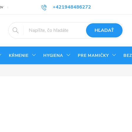
+421948486272
ov
Reklamačný poriadok
Kontakty
Odstúpenie od zmluvy - vrá
HĽADAŤ
KŔMENIE
HYGIENA
PRE MAMIČKY
BE