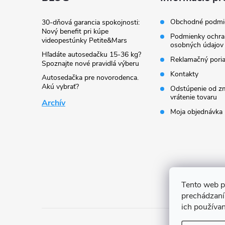
ä
t
Obchodné podmi
30-dňová garancia spokojnosti:
Nový benefit pri kúpe
Podmienky ochra
videopestúnky Petite&Mars
i
osobných údajov
Hľadáte autosedačku 15-36 kg?
Reklamačný pori
Spoznajte nové pravidlá výberu
e
Kontakty
Autosedačka pre novorodenca.
Akú vybrať?
Odstúpenie od zm
vrátenie tovaru
Archív
Moja objednávka
Tento web p
prechádzaní
ich používa