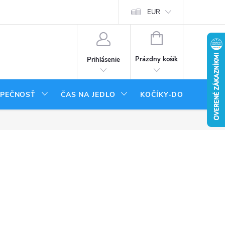
tenie tovaru
Moja objednávka
EUR
NÁKUPNÝ
KOŠÍK
Prázdny košík
Prihlásenie
ZPEČNOSŤ
ČAS NA JEDLO
KOČÍKY-DOPLNKY