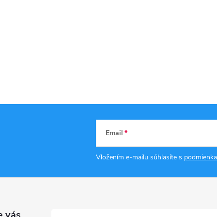
Email
Vložením e-mailu súhlasíte s
podmienka
e vás