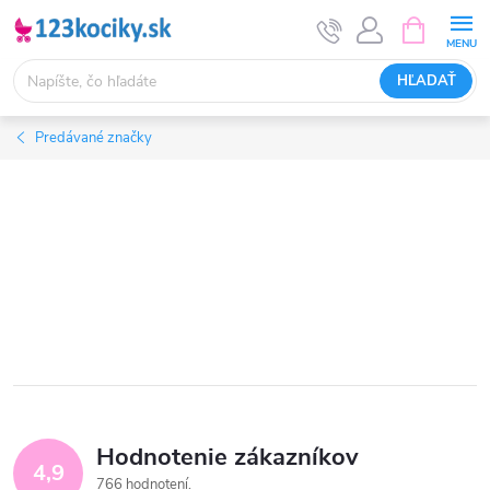
Prejsť
NÁKUPN
KOŠÍK
na
obsah
HĽADAŤ
Predávané značky
Hodnotenie zákazníkov
4,9
766 hodnotení