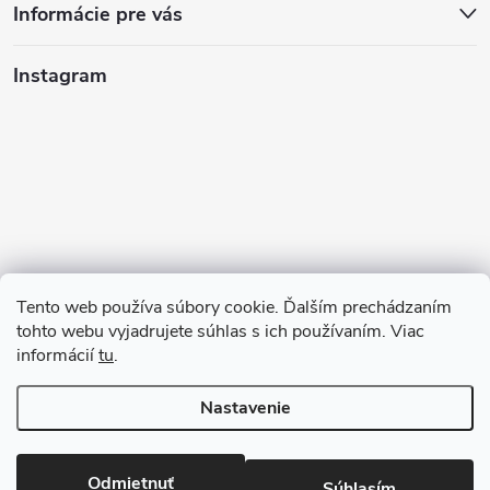
Informácie pre vás
Instagram
Tento web používa súbory cookie. Ďalším prechádzaním
tohto webu vyjadrujete súhlas s ich používaním. Viac
informácií
tu
.
Sledovať na Instagrame
Nastavenie
Copyright 2026
123kociky.sk
. Všetky práva vyhradené.
Odmietnuť
Súhlasím