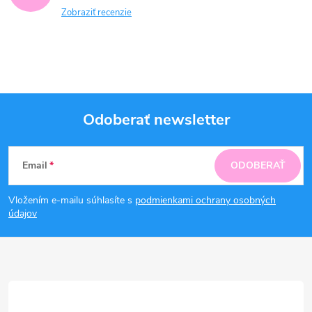
Zobraziť recenzie
Odoberať newsletter
Z
Email
ODOBERAŤ
á
Vložením e-mailu súhlasíte s
podmienkami ochrany osobných
p
údajov
ä
t