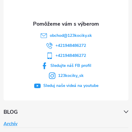
i
e
obchod
@
123kociky.sk
+421948486272
+421948486272
Sledujte náš FB profil
123kociky_sk
Sleduj naše videá na youtube
BLOG
Archív