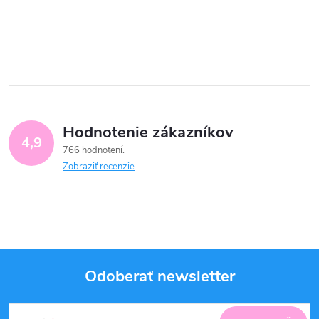
Hodnotenie zákazníkov
4,9
766 hodnotení
Zobraziť recenzie
Odoberať newsletter
Z