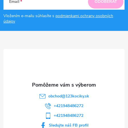
Email
ODOBERAŤ
á
Vložením e-mailu súhlasíte s
podmienkami ochrany osobných
p
údajov
ä
t
i
e
obchod
@
123kociky.sk
+421948486272
+421948486272
Sledujte náš FB profil