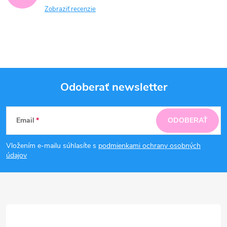
Zobraziť recenzie
Odoberať newsletter
Z
Email
ODOBERAŤ
á
Vložením e-mailu súhlasíte s
podmienkami ochrany osobných
p
údajov
ä
t