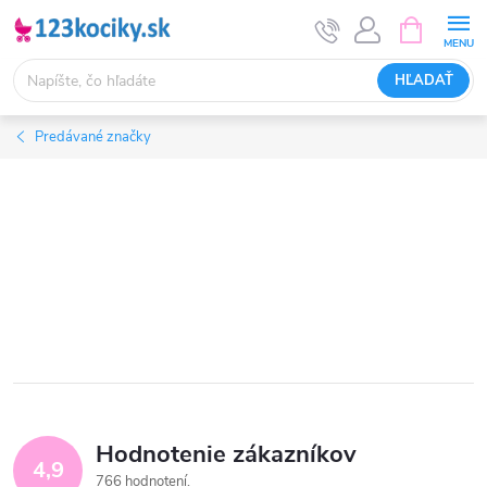
Prejsť
NÁKUPN
KOŠÍK
na
obsah
HĽADAŤ
Predávané značky
Hodnotenie zákazníkov
4,9
766 hodnotení