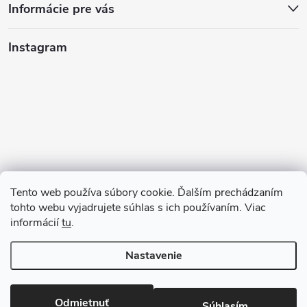
Informácie pre vás
Instagram
Tento web používa súbory cookie. Ďalším prechádzaním
tohto webu vyjadrujete súhlas s ich používaním. Viac
informácií
tu
.
Sledovať na Instagrame
Nastavenie
Copyright 2026
123kociky.sk
. Všetky práva vyhradené.
Odmietnuť
Súhlasím