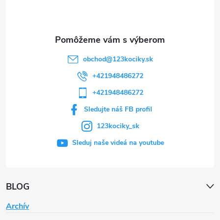
i
e
obchod
@
123kociky.sk
+421948486272
+421948486272
Sledujte náš FB profil
123kociky_sk
Sleduj naše videá na youtube
BLOG
Archív