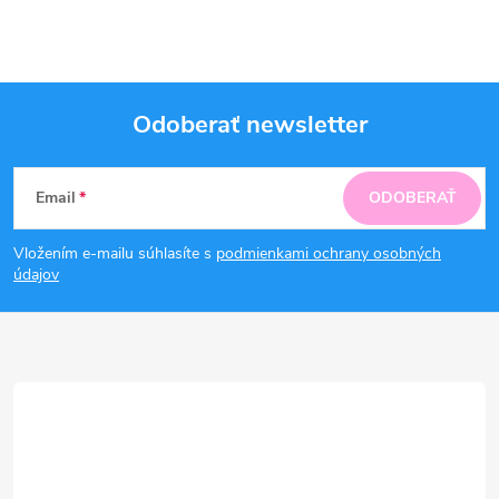
Odoberať newsletter
Z
Email
ODOBERAŤ
á
Vložením e-mailu súhlasíte s
podmienkami ochrany osobných
p
údajov
ä
t
i