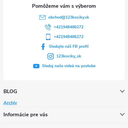
e
obchod
@
123kociky.sk
+421948486272
+421948486272
Sledujte náš FB profil
123kociky_sk
Sleduj naše videá na youtube
BLOG
Archív
Informácie pre vás