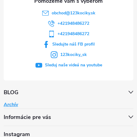
obchod
@
123kociky.sk
+421948486272
+421948486272
Sledujte náš FB profil
123kociky_sk
Sleduj naše videá na youtube
BLOG
Archív
Informácie pre vás
Instagram