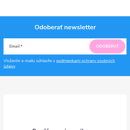
Odoberať newsletter
Z
Email
ODOBERAŤ
á
Vložením e-mailu súhlasíte s
podmienkami ochrany osobných
p
údajov
ä
t
i
e