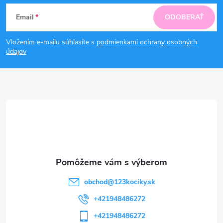
Z
Email
ODOBERAŤ
á
Vložením e-mailu súhlasíte s
podmienkami ochrany osobných
p
údajov
ä
t
i
e
obchod
@
123kociky.sk
+421948486272
+421948486272