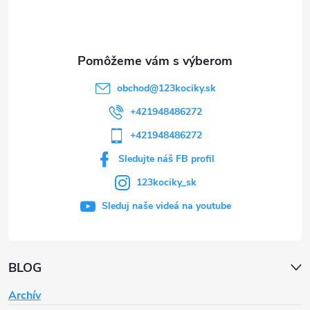
i
e
obchod
@
123kociky.sk
+421948486272
+421948486272
Sledujte náš FB profil
123kociky_sk
Sleduj naše videá na youtube
BLOG
Archív