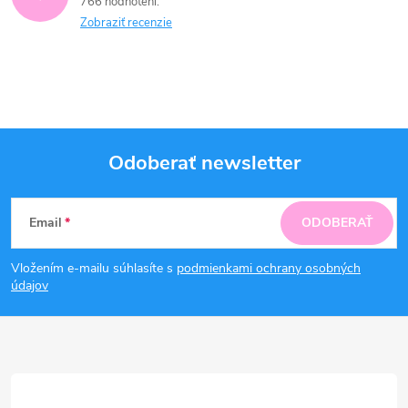
766 hodnotení
Zobraziť recenzie
Odoberať newsletter
Z
Email
ODOBERAŤ
á
Vložením e-mailu súhlasíte s
podmienkami ochrany osobných
p
údajov
ä
t