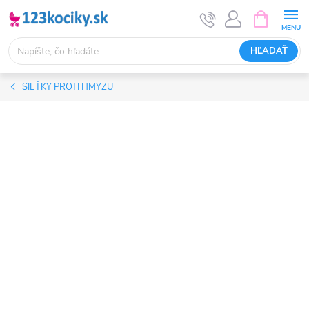
Prejsť
NÁKUPN
KOŠÍK
na
obsah
HĽADAŤ
SIEŤKY PROTI HMYZU