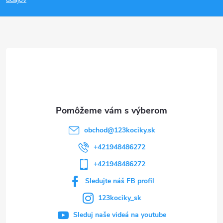
p
ä
t
i
e
obchod
@
123kociky.sk
+421948486272
+421948486272
Sledujte náš FB profil
123kociky_sk
Sleduj naše videá na youtube