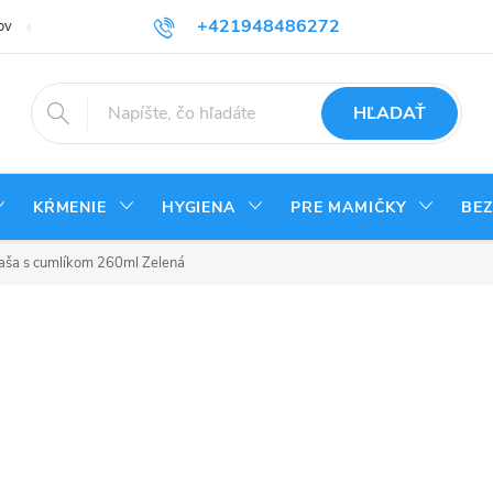
+421948486272
ov
Reklamačný poriadok
Kontakty
Odstúpenie od zmluvy - vrá
HĽADAŤ
KŔMENIE
HYGIENA
PRE MAMIČKY
BE
ľaša s cumlíkom 260ml Zelená