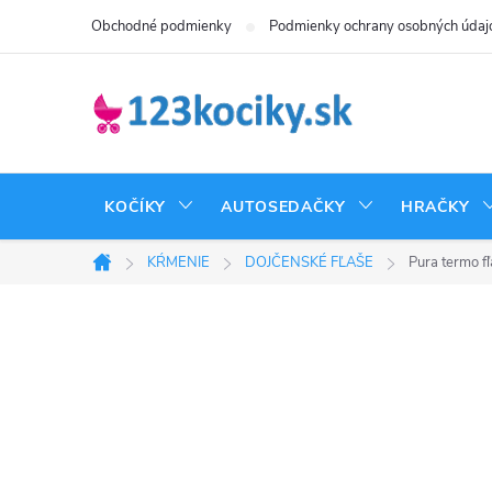
Prejsť
Obchodné podmienky
Podmienky ochrany osobných údaj
na
obsah
KOČÍKY
AUTOSEDAČKY
HRAČKY
KŔMENIE
DOJČENSKÉ FĽAŠE
Pura termo f
Domov