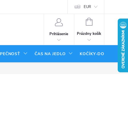
tenie tovaru
Moja objednávka
EUR
NÁKUPNÝ
KOŠÍK
Prázdny košík
Prihlásenie
ZPEČNOSŤ
ČAS NA JEDLO
KOČÍKY-DOPLNKY