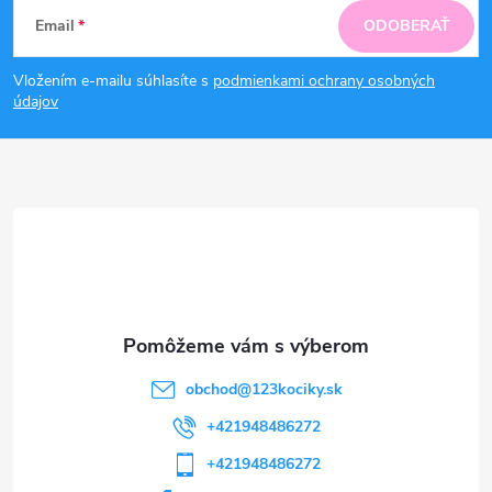
Z
Email
ODOBERAŤ
á
Vložením e-mailu súhlasíte s
podmienkami ochrany osobných
p
údajov
ä
t
i
e
obchod
@
123kociky.sk
+421948486272
+421948486272