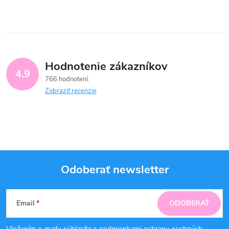
Hodnotenie zákazníkov
4,9
766 hodnotení
Zobraziť recenzie
Odoberať newsletter
Z
Email
ODOBERAŤ
á
Vložením e-mailu súhlasíte s
podmienkami ochrany osobných