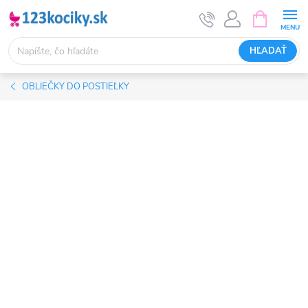
Prejsť
NÁKUPN
KOŠÍK
na
obsah
HĽADAŤ
OBLIEČKY DO POSTIEĽKY