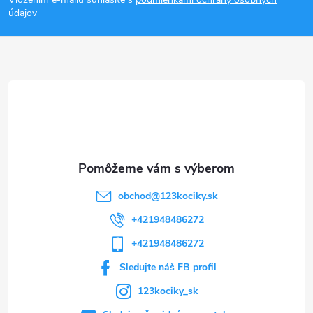
p
údajov
ä
t
i
e
obchod
@
123kociky.sk
+421948486272
+421948486272
Sledujte náš FB profil
123kociky_sk