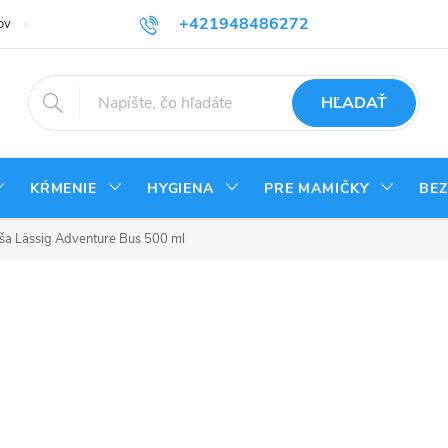
+421948486272
ov
Reklamačný poriadok
Kontakty
Odstúpenie od zmluvy - vrá
HĽADAŤ
KŔMENIE
HYGIENA
PRE MAMIČKY
BE
ša Lässig Adventure Bus 500 ml