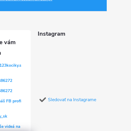
Instagram
123kociky.s
486272
486272
Sledovať na Instagrame
náš FB profi
y_sk
še videá na