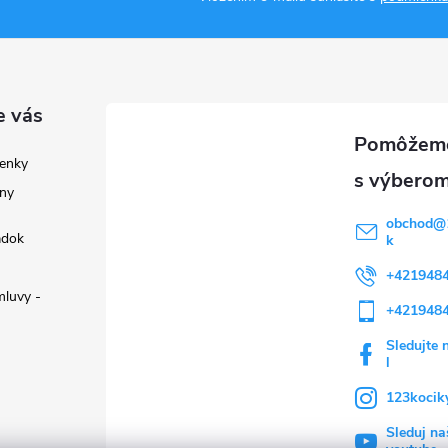
e vás
enky
ny
obchod
@
adok
k
+421948
luvy -
+421948
Sledujte 
l
123kocik
Sleduj na