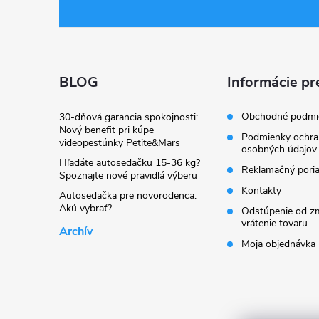
á
p
ä
BLOG
Informácie pr
t
Obchodné podmi
30-dňová garancia spokojnosti:
Nový benefit pri kúpe
Podmienky ochra
videopestúnky Petite&Mars
i
osobných údajov
Hľadáte autosedačku 15-36 kg?
Reklamačný pori
Spoznajte nové pravidlá výberu
e
Kontakty
Autosedačka pre novorodenca.
Akú vybrať?
Odstúpenie od zm
vrátenie tovaru
Archív
Moja objednávka