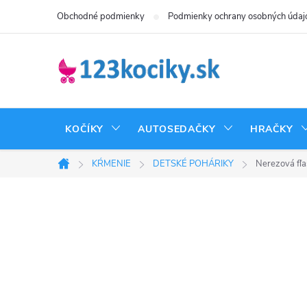
Prejsť
Obchodné podmienky
Podmienky ochrany osobných údaj
na
obsah
KOČÍKY
AUTOSEDAČKY
HRAČKY
KŔMENIE
DETSKÉ POHÁRIKY
Nerezová fľa
Domov