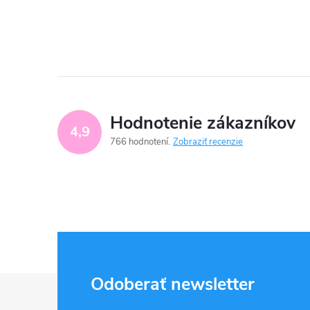
Hodnotenie zákazníkov
4,9
766 hodnotení
Zobraziť recenzie
Z
Odoberať newsletter