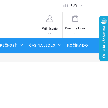
tenie tovaru
Moja objednávka
EUR
NÁKUPNÝ
KOŠÍK
Prázdny košík
Prihlásenie
ZPEČNOSŤ
ČAS NA JEDLO
KOČÍKY-DOPLNKY