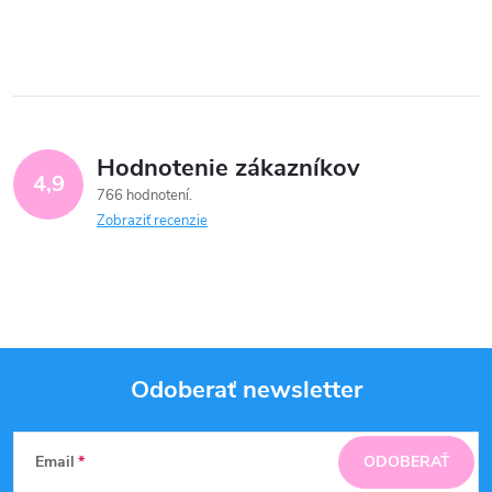
Hodnotenie zákazníkov
4,9
766 hodnotení
Zobraziť recenzie
Odoberať newsletter
Z
Email
ODOBERAŤ