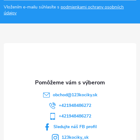
á
Vložením e-mailu súhlasíte s
podmienkami ochrany osobných
p
údajov
ä
t
i
e
obchod
@
123kociky.sk
+421948486272
+421948486272
Sledujte náš FB profil
123kociky_sk