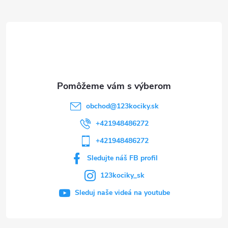
ä
t
i
e
obchod
@
123kociky.sk
+421948486272
+421948486272
Sledujte náš FB profil
123kociky_sk
Sleduj naše videá na youtube