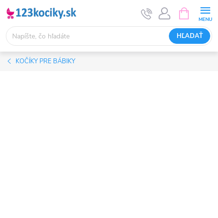
Prejsť
NÁKUPN
KOŠÍK
na
obsah
HĽADAŤ
KOČÍKY PRE BÁBIKY