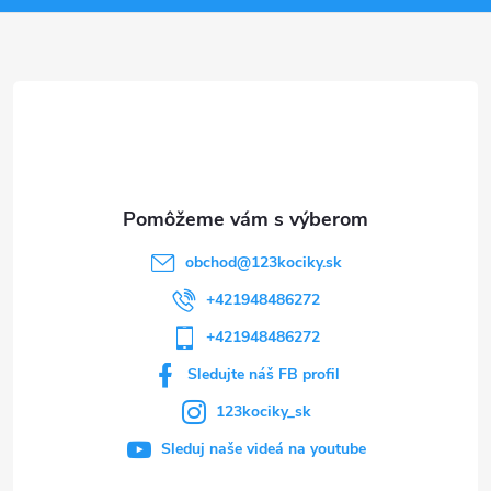
ä
t
i
e
obchod
@
123kociky.sk
+421948486272
+421948486272
Sledujte náš FB profil
123kociky_sk
Sleduj naše videá na youtube