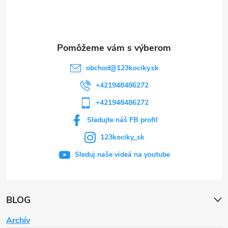
i
e
obchod
@
123kociky.sk
+421948486272
+421948486272
Sledujte náš FB profil
123kociky_sk
Sleduj naše videá na youtube
BLOG
Archív