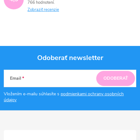
766 hodnotení
Zobraziť recenzie
Odoberať newsletter
Z
Email
ODOBERAŤ
á
Vložením e-mailu súhlasíte s
podmienkami ochrany osobných
p
údajov
ä
t