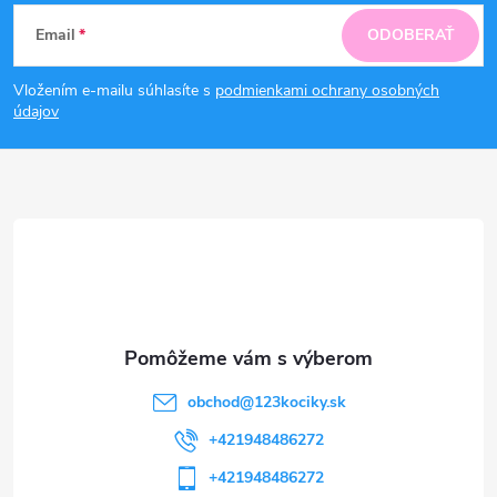
Z
Email
ODOBERAŤ
á
Vložením e-mailu súhlasíte s
podmienkami ochrany osobných
p
údajov
ä
t
i
e
obchod
@
123kociky.sk
+421948486272
+421948486272