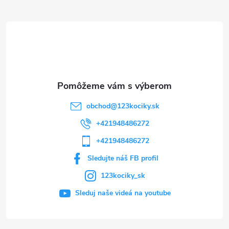
ä
t
i
e
obchod
@
123kociky.sk
+421948486272
+421948486272
Sledujte náš FB profil
123kociky_sk
Sleduj naše videá na youtube