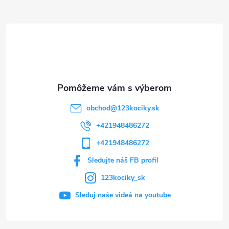
ä
t
i
e
obchod
@
123kociky.sk
+421948486272
+421948486272
Sledujte náš FB profil
123kociky_sk
Sleduj naše videá na youtube