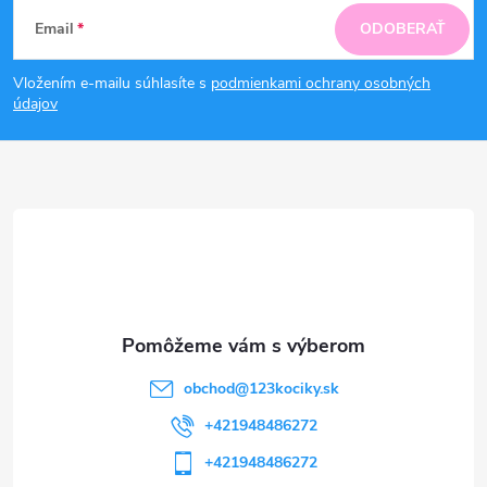
Z
Email
ODOBERAŤ
á
Vložením e-mailu súhlasíte s
podmienkami ochrany osobných
p
údajov
ä
t
i
e
obchod
@
123kociky.sk
+421948486272
+421948486272