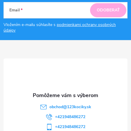
Z
Email
ODOBERAŤ
á
Vložením e-mailu súhlasíte s
podmienkami ochrany osobných
p
údajov
ä
t
i
e
obchod
@
123kociky.sk
+421948486272
+421948486272