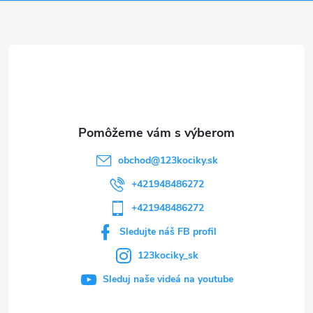
ä
t
i
e
obchod
@
123kociky.sk
+421948486272
+421948486272
Sledujte náš FB profil
123kociky_sk
Sleduj naše videá na youtube